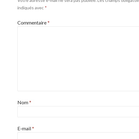
Votre adresse e-mail ne sera pas publiée.
Les champs obligatoi
indiqués avec
*
Commentaire
*
Nom
*
E-mail
*