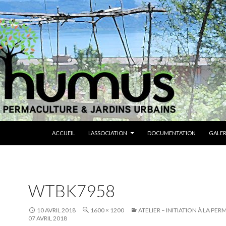
ALLER AU CONTENU
ACCUEIL
L’ASSOCIATION
DOCUMENTATION
GALER
WTBK7958
10 AVRIL 2018
1600 × 1200
ATELIER – INITIATION À LA PE
07 AVRIL 2018