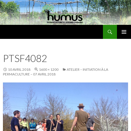
Recherche
Humus
ALLER
MENU
AU
PRINCI
CONTENU
PTSF4082
10 AVRIL 2018
1600 × 1200
ATELIER – INITIATION À LA
PERMACULTURE – 07 AVRIL 2018