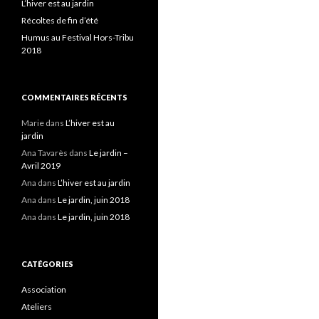
L’hiver est au jardin
Récoltes de fin d’été
Humus au Festival Hors-Tribu
2018
COMMENTAIRES RÉCENTS
Marie
dans
L’hiver est au
jardin
Ana Tavarès
dans
Le jardin –
Avril 2019
Ana
dans
L’hiver est au jardin
Ana
dans
Le jardin, juin 2018
Ana
dans
Le jardin, juin 2018
CATÉGORIES
Association
Ateliers