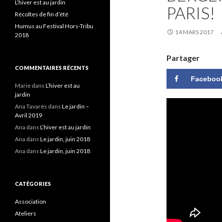
L’hiver est au jardin
PARIS!
Récoltes de fin d’été
Humus au Festival Hors-Tribu
14 MARS 2017
2018
Partager
COMMENTAIRES RÉCENTS
Faceboo
Marie
dans
L’hiver est au
jardin
Ana Tavarès
dans
Le jardin –
Avril 2019
Ana
dans
L’hiver est au jardin
Ana
dans
Le jardin, juin 2018
Ana
dans
Le jardin, juin 2018
CATÉGORIES
Association
Ateliers