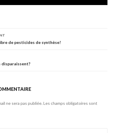
on
ENT
libre de pesticides de synthèse!
s disparaissent?
COMMENTAIRE
il ne sera pas publiée.
Les champs obligatoires sont