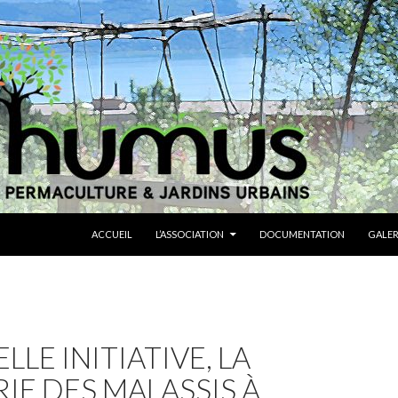
ALLER AU CONTENU
ACCUEIL
L’ASSOCIATION
DOCUMENTATION
GALER
LLE INITIATIVE, LA
IE DES MALASSIS À