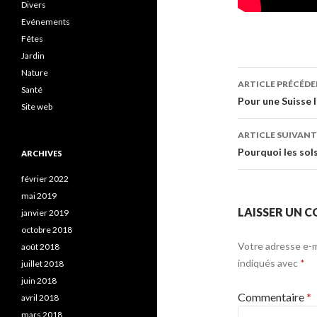
Divers
Evénements
Fêtes
Jardin
Nature
Navigati
ARTICLE PRÉCÉD
Santé
des
Pour une Suisse 
Site web
articles
ARTICLE SUIVANT
Pourquoi les sol
ARCHIVES
février 2022
mai 2019
LAISSER UN 
janvier 2019
octobre 2018
Votre adresse e-ma
août 2018
indiqués avec
*
juillet 2018
juin 2018
Commentaire
*
avril 2018
mars 2018