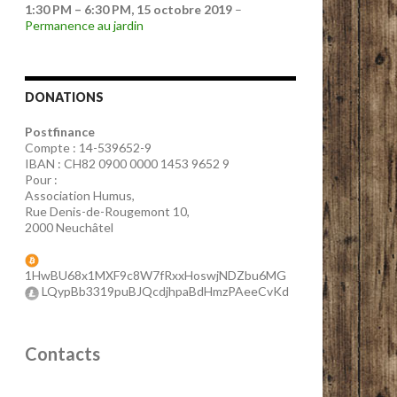
1:30 PM
–
6:30 PM
,
15 octobre 2019
–
Permanence au jardin
DONATIONS
Postfinance
Compte : 14-539652-9
IBAN : CH82 0900 0000 1453 9652 9
Pour :
Association Humus,
Rue Denis-de-Rougemont 10,
2000 Neuchâtel
1HwBU68x1MXF9c8W7fRxxHoswjNDZbu6MG
LQypBb3319puBJQcdjhpaBdHmzPAeeCvKd
Contacts