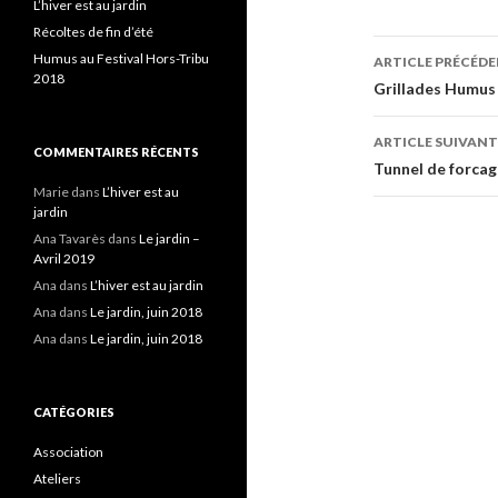
L’hiver est au jardin
Récoltes de fin d’été
Navigati
Humus au Festival Hors-Tribu
ARTICLE PRÉCÉD
2018
des
Grillades Humus
articles
ARTICLE SUIVANT
COMMENTAIRES RÉCENTS
Tunnel de forcag
Marie
dans
L’hiver est au
jardin
Ana Tavarès
dans
Le jardin –
Avril 2019
Ana
dans
L’hiver est au jardin
Ana
dans
Le jardin, juin 2018
Ana
dans
Le jardin, juin 2018
CATÉGORIES
Association
Ateliers