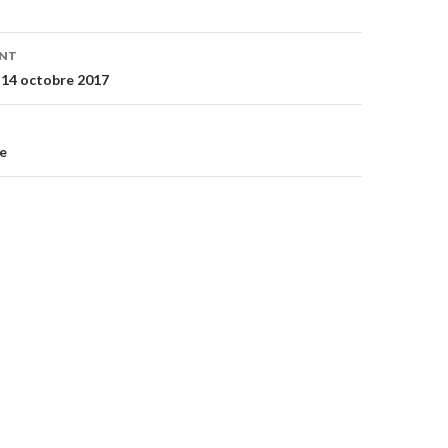
on
ENT
 14 octobre 2017
e