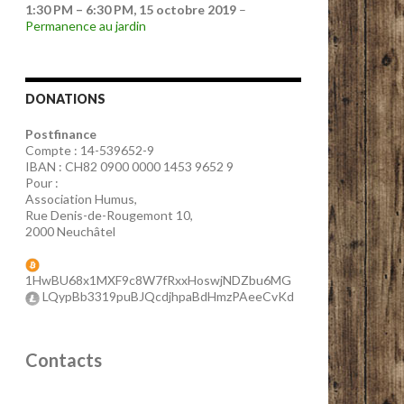
1:30 PM
–
6:30 PM
,
15 octobre 2019
–
Permanence au jardin
DONATIONS
Postfinance
Compte : 14-539652-9
IBAN : CH82 0900 0000 1453 9652 9
Pour :
Association Humus,
Rue Denis-de-Rougemont 10,
2000 Neuchâtel
1HwBU68x1MXF9c8W7fRxxHoswjNDZbu6MG
LQypBb3319puBJQcdjhpaBdHmzPAeeCvKd
Contacts