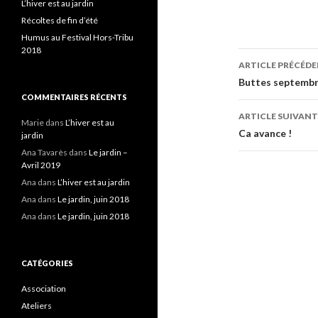
L’hiver est au jardin
Récoltes de fin d’été
Humus au Festival Hors-Tribu
2018
Navigati
ARTICLE PRÉCÉD
des
Buttes septembr
COMMENTAIRES RÉCENTS
articles
ARTICLE SUIVANT
Marie
dans
L’hiver est au
Ca avance !
jardin
Ana Tavarès
dans
Le jardin –
Avril 2019
Ana
dans
L’hiver est au jardin
Ana
dans
Le jardin, juin 2018
Ana
dans
Le jardin, juin 2018
CATÉGORIES
Association
Ateliers