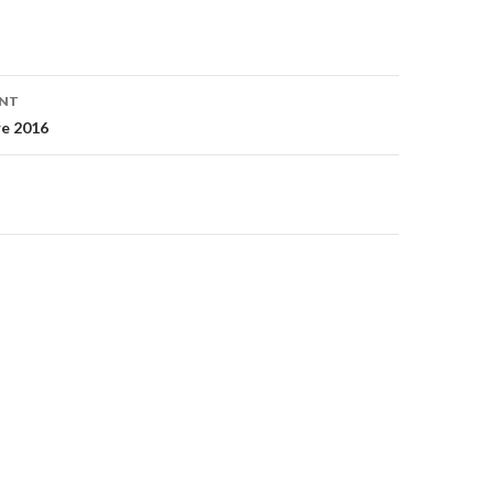
on
ENT
e 2016