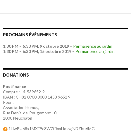
PROCHAINS ÉVÉNEMENTS
1:30 PM
–
6:30 PM
,
9 octobre 2019
–
Permanence au jardin
1:30 PM
–
6:30 PM
,
15 octobre 2019
–
Permanence au jardin
DONATIONS
Postfinance
Compte : 14-539652-9
IBAN : CH82 0900 0000 1453 9652 9
Pour :
Association Humus,
Rue Denis-de-Rougemont 10,
2000 Neuchâtel
1HwBU68x1MXF9c8W7fRxxHoswjNDZbu6MG