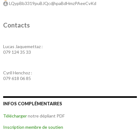
LQypBb3319puBJQcdjhpaBdHmzPAeeCvKd
Contacts
Lucas Jaquemettaz :
079 124 35 33
Cyril Henchoz :
079 618 06 85
INFOS COMPLÉMENTAIRES
Télécharger
notre dépliant PDF
Inscription membre de soutien