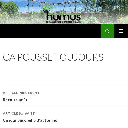
Recherche
Humus
ALLER
MENU
AU
PRINCI
CONTENU
CA POUSSE TOUJOURS
Navigation
ARTICLE PRÉCÉDENT
des
Récolte août
articles
ARTICLE SUIVANT
Un jour ensoleillé d’automne